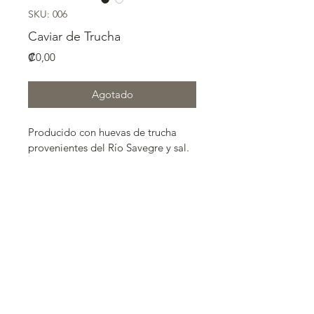
SKU: 006
Caviar de Trucha
Precio
₡0,00
Agotado
Producido con huevas de trucha 
provenientes del Río Savegre y sal.
Envase de 120 gr
Mantener el producto en 
refrigeración de 1º- 4º